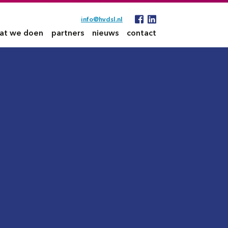
info@hvdsl.nl
at we doen
partners
nieuws
contact