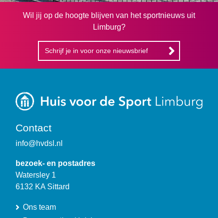
Wil jij op de hoogte blijven van het sportnieuws uit
Limburg?
Schrijf je in voor onze nieuwsbrief
Contact
info@hvdsl.nl
bezoek- en postadres
Watersley 1
6132 KA Sittard
Ons team