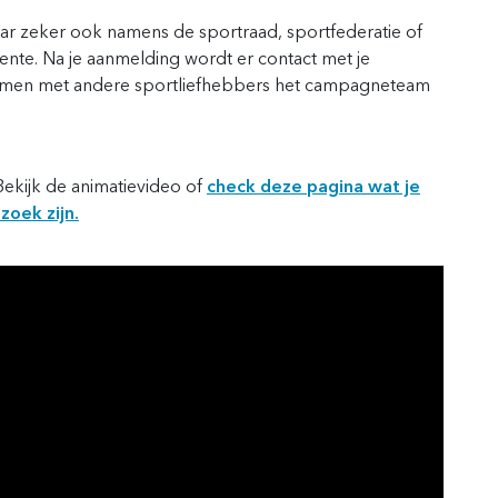
aar zeker ook namens de sportraad, sportfederatie of
nte. Na je aanmelding wordt er contact met je
samen met andere sportliefhebbers het campagneteam
 Bekijk de animatievideo of
check deze pagina wat je
zoek zijn.