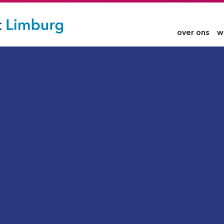
over ons
w