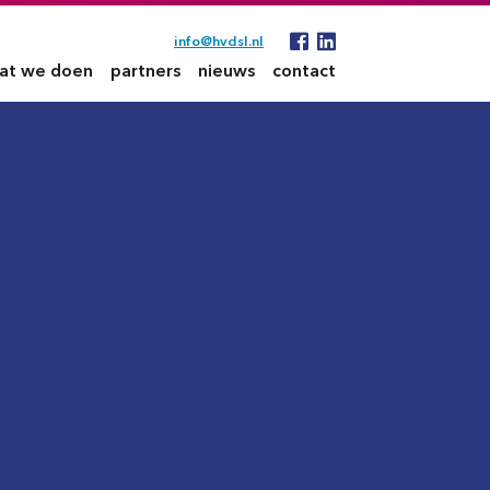
info@hvdsl.nl
at we doen
partners
nieuws
contact