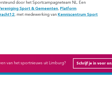
rsteund door het Sportcampagneteam NL. Een
Vereniging Sport & Gemeenten
,
Platform
racht12
, met medewerking van
Kenniscentrum Sport
ijven van het sportnieuws uit Limburg?
Schrijf je in voor o
Contact
info@hvdsl.nl