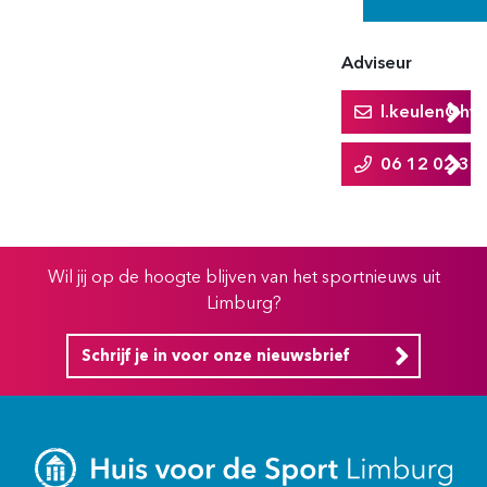
Adviseur
l.keulen@hvds
06 12 02 34
Wil jij op de hoogte blijven van het sportnieuws uit
Limburg?
Schrijf je in voor onze nieuwsbrief