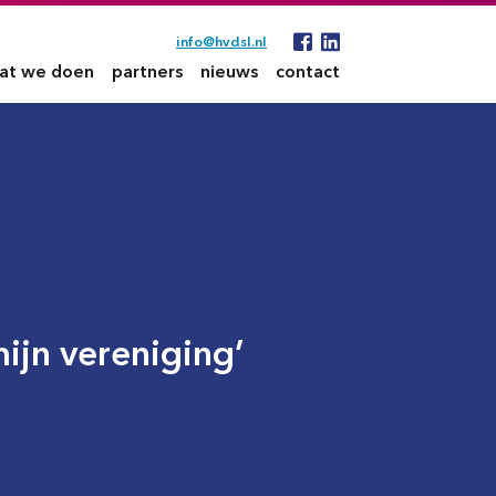
info@hvdsl.nl
at we doen
partners
nieuws
contact
jn vereniging’