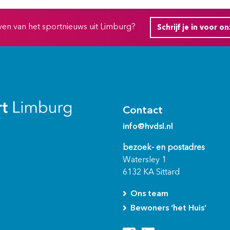
ijven van het sportnieuws uit Limburg?
Schrijf je in voor o
Contact
info@hvdsl.nl
bezoek- en postadres
Watersley 1
6132 KA Sittard
Ons team
Bewoners ‘het Huis’