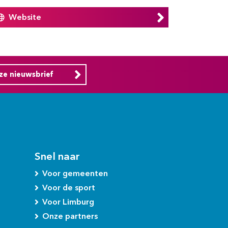
Website
nze nieuwsbrief
Snel naar
Voor gemeenten
Voor de sport
Voor Limburg
Onze partners