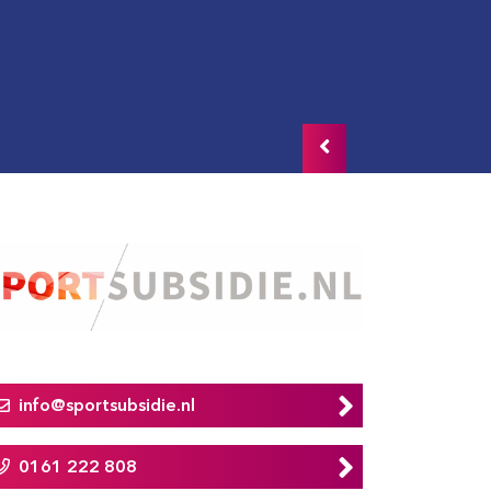
info@sportsubsidie.nl
0161 222 808