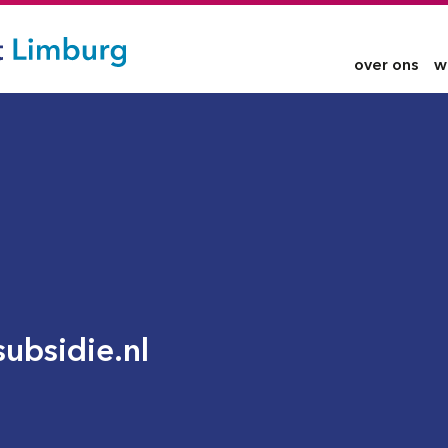
over ons
w
ubsidie.nl