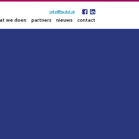
info@hvdsl.nl
at we doen
partners
nieuws
contact