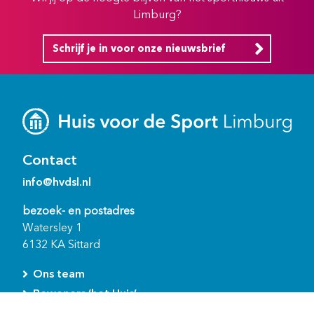
Limburg?
Schrijf je in voor onze nieuwsbrief
Contact
info@hvdsl.nl
bezoek- en postadres
Watersley 1
6132 KA Sittard
Ons team
Bewoners ‘het Huis’