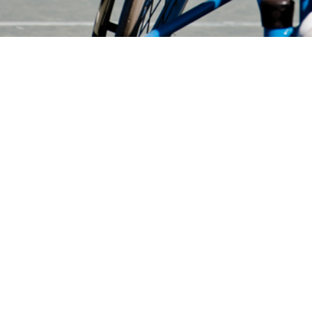
Wil jij op de hoogte blijven van het sportnieuws uit
Limburg?
Schrijf je in voor onze nieuwsbrief
Contact
info@hvdsl.nl
bezoek- en postadres