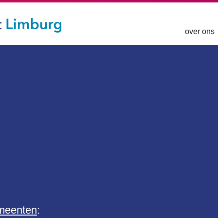
over ons
meenten
: