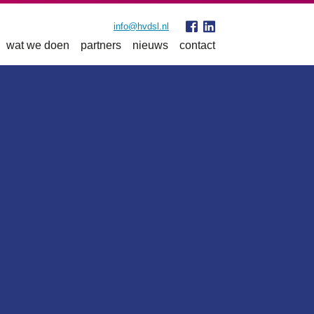
info@hvdsl.nl
wat we doen
partners
nieuws
contact