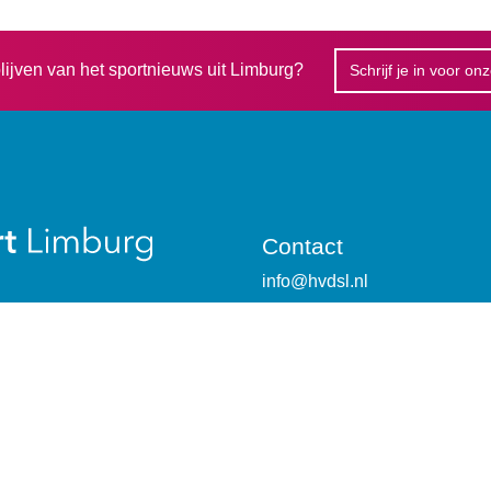
blijven van het sportnieuws uit Limburg?
Schrijf je in voor on
Contact
info@hvdsl.nl
bezoek- en postadres
Watersley 1
6132 KA Sittard
Ons team
Bewoners ‘het Huis’