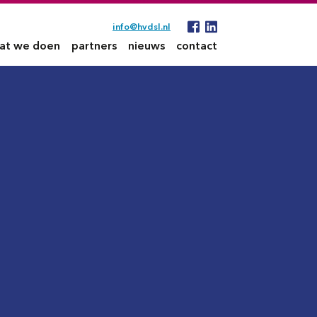
info@hvdsl.nl
at we doen
partners
nieuws
contact