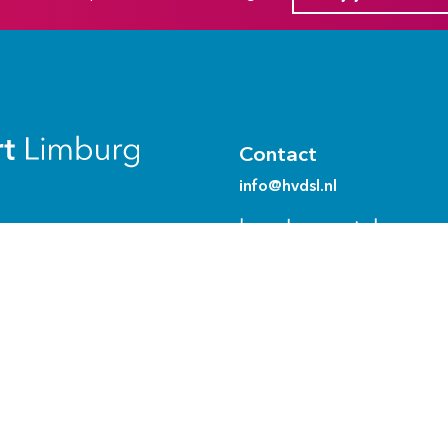
Contact
info@hvdsl.nl
bezoek- en postadres
Watersley 1
6132 KA Sittard
Ons team
Bewoners ‘het Huis’