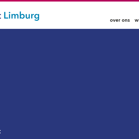
over ons
w
: