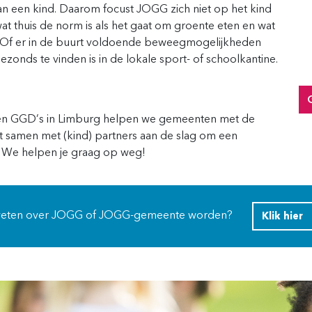
n een kind. Daarom focust JOGG zich niet op het kind
t thuis de norm is als het gaat om groente eten en wat
n. Of er in de buurt voldoende beweegmogelijkheden
ezonds te vinden is in de lokale sport- of schoolkantine.
n GGD’s
in
Limbur
g
helpen
we
gemeenten
met de
 samen met (kind) partner
s
aan de slag
om een
W
e helpen je graag op weg!
eten over JOGG of JOGG-gemeente worden?
Klik hier