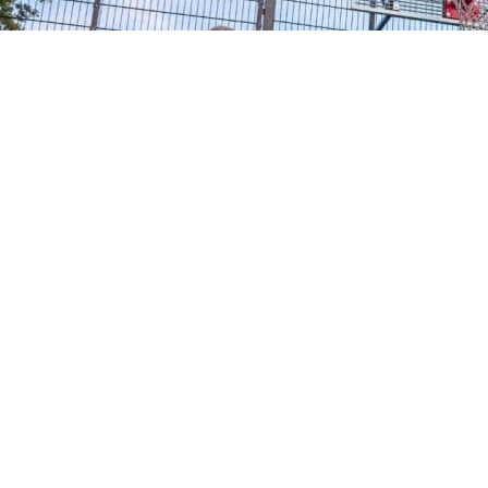
Wil jij op de hoogte blijven van het sportnieuws uit
Limburg?
Schrijf je in voor onze nieuwsbrief