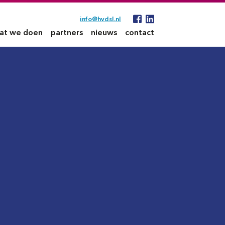
info@hvdsl.nl
at we doen
partners
nieuws
contact