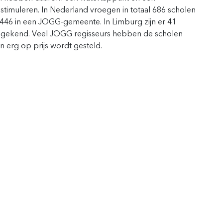
stimuleren. In Nederland vroegen in totaal 686 scholen
 446 in een JOGG-gemeente. In Limburg zijn er 41
gekend. Veel JOGG regisseurs hebben de scholen
 erg op prijs wordt gesteld.
ijven van het sportnieuws uit Limburg?
Schrijf je in voor o
Contact
info@hvdsl.nl
bezoek- en postadres
Watersley 1