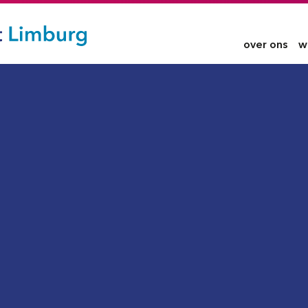
over ons
w