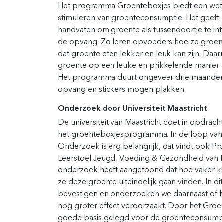
Het programma Groenteboxjes biedt een we
stimuleren van groenteconsumptie. Het geef
handvaten om groente als tussendoortje te inte
de opvang. Zo leren opvoeders hoe ze groen
dat groente eten lekker en leuk kan zijn. Da
groente op een leuke en prikkelende manier 
Het programma duurt ongeveer drie maanden 
opvang en stickers mogen plakken.
Onderzoek door Universiteit Maastricht
De universiteit van Maastricht doet in opdra
het groenteboxjesprogramma. In de loop van
Onderzoek is erg belangrijk, dat vindt ook P
Leerstoel Jeugd, Voeding & Gezondheid van M
onderzoek heeft aangetoond dat hoe vaker k
ze deze groente uiteindelijk gaan vinden. In
bevestigen en onderzoeken we daarnaast of h
nog groter effect veroorzaakt. Door het Groe
goede basis gelegd voor de groenteconsumpti