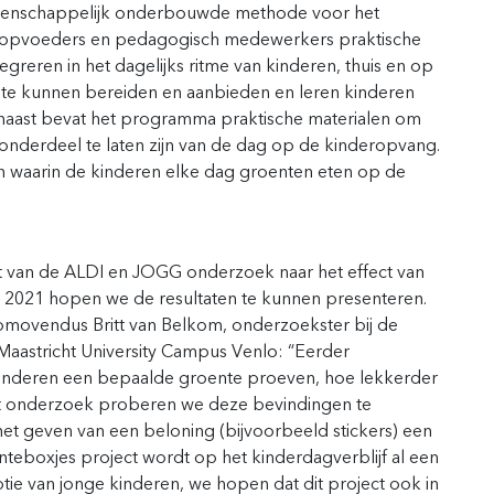
tenschappelijk onderbouwde methode voor het
t opvoeders en pedagogisch medewerkers praktische
greren in het dagelijks ritme van kinderen, thuis en op
te kunnen bereiden en aanbieden en leren kinderen
arnaast bevat het programma praktische materialen om
onderdeel te laten zijn van de dag op de kinderopvang.
waarin de kinderen elke dag groenten eten op de
cht van de ALDI en JOGG onderzoek naar het effect van
 2021 hopen we de resultaten te kunnen presenteren.
romovendus Britt van Belkom, onderzoekster bij de
aastricht University Campus Venlo: “Eerder
inderen een bepaalde groente proeven, hoe lekkerder
 dit onderzoek proberen we deze bevindingen te
et geven van een beloning (bijvoorbeeld stickers) een
nteboxjes project wordt op het kinderdagverblijf al een
e van jonge kinderen, we hopen dat dit project ook in