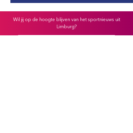
Wil jij op de hoogte blijven van het sportnieuws uit
Limburg?
Schrijf je in voor onze nieuwsbrief
Contact
info@hvdsl.nl
bezoek- en postadres
Watersley 1
6132 KA Sittard