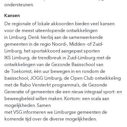
ondersteunen
.
Kanse
n
De
regionale of lokale
akkoorden bieden
veel kansen
voor
de meest uiteenlopende ontwikkelingen
in
Limburg.
Denk hierbij aan de samenwerkende
gemeenten in de regio Noord
-, Midden- of Zuid-
Limburg,
het
sportakkoord aangepast sporten
IKS
L
imburg, de
t
rendbreuk in Zuid
–
Limburg met de
ontwikkelingen van de
G
ezonde
B
asisschool van
de
T
oekomst, één u
ur
bewegen in en rondom de
basisschool, JOGG Limburg, de Open Club ontwikkeling
met de Rabo Versterkt programma’s,
de Gezonde
Generatie of
gemeenten die een nieuw integraal sport- en
beweegbeleid willen maken. Kortom
:
een scala aan
mogelijkheden.
Samen
met
VSG
informeren
we
Limburgse
gemeenten de
komende tijd
over
de diverse
mogelijkheden.