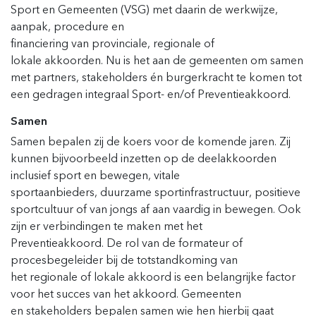
Sport en Gemeenten (VSG) met daarin de werkwijze,
aanpak, procedure en
financiering van provinciale, regionale of
lokale akkoorden. Nu is het aan de gemeenten om samen
met partners, stakeholders én burgerkracht te komen tot
een gedragen integraal Sport- en/of Preventieakkoord.
Samen
Samen
bepalen
zij
de koers voor de komende jaren.
Z
ij
kunnen bijvoorbeeld
inz
et
ten op de deelakkoorde
n
in
clusief sport en bewegen,
vi
tale
sportaanbieders,
d
uurzame sportinfrastructuur,
p
ositieve
sportcultuur
of
van jongs
af
aan vaardig in bewegen.
Ook
zijn er verbindingen te maken
met het
Preventieakkoord.
De rol van de formateur of
procesbegeleider bij
de totstandkoming van
het
regionale of lokale
a
kkoord
is
een belangr
ijke factor
voor het succes van het akkoord.
G
emeenten
en
stakeholders bepalen samen wie h
en
hier
bij g
a
at