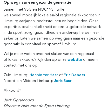
Op weg naar een gezonde generatie
Samen met VSG en NOC*NSF willen
we
zoveel
mogelijk
lokale en/of regionale
akkoorden in
Limburg aanjagen
,
ondersteunen en begeleiden
.
Onze
expertise, onafhankelijkheid en
ons
uitgebreide
netwerk
in de sport, zorg, gezondheid en onderwijs
helpen hier
zeker bij.
Laten we samen o
p
weg
gaan
naar een gezonde
generatie
in
een vitaal en sportief Limburg
!
Wil je meer weten over
het sluiten van
een
regionaal
of
lokaal akkoord
? K
ijk dan op onze
website
of n
eem
contact met ons o
p
:
Zuid-Limburg:
Hennie ter Haar
of
Eric Debets
Noord- en Midden-Limburg:
Joris Baur
Akkoord
?
Jack Opgenoord
Directeur Huis voor de Sport Limburg