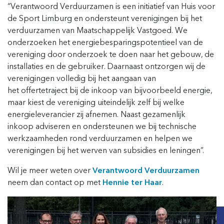
“
Verantwoord Verduurzamen is
een initiatief van
Huis voor
de Sport Limburg en
ondersteunt
verenigingen bij het
verduurzamen van Maatschappelijk Vastgoed.
We
onderzoeken het energiebesparingspotentieel van de
vereniging
door onderzoek te doen naar het gebouw, de
installaties en de gebruiker. Daarnaast
ontzorgen wij de
verenigingen
volledig
bij het aangaan van
het
offertetraject
bij de inkoop van
bijvoorbeeld
energie,
maar kiest de vereniging uiteindelijk zelf bij welke
energieleverancier zij afnemen.
Naast gezamenlijk
inkoop
advi
seren
en ondersteun
en we
bij technische
werkzaamheden rond verduurzamen
en
h
elpen we
verenigingen bij het werven
van subsidies en leningen
”.
Wil je meer weten over
Verantwoord Verduurzamen
neem dan contact op met
Hennie ter Haar
.