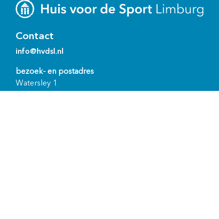
Contact
info@hvdsl.nl
bezoek- en postadres
Watersley 1
6132 KA Sittard
Ons team
Bewoners ‘het Huis’
Snel naar
Voor gemeenten
Voor de sport