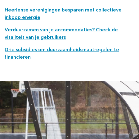
Heerlense verenigingen besparen met collectieve
inkoop energie
Verduurzamen van je accommodaties? Check de
vitaliteit van je gebruikers
Drie subsidies om duurzaamheidsmaatregelen te
financieren